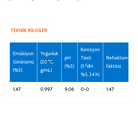
TEKNİK BİLGİLER
Korozyon
Emülsiyon
Yoğunluk
pH
Testi
Refraktometre
Görünümü
(20 °C,
(%5)
(5 ⁰dH ,
Faktörü
(%5)
g/mL)
%5, 24 h)
1,47
0,997
9,06
0-0
1,47